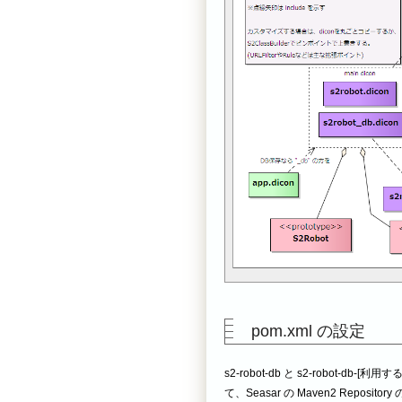
pom.xml の設定
s2-robot-db と s2-robot-db-[利用
て、Seasar の Maven2 Reposit