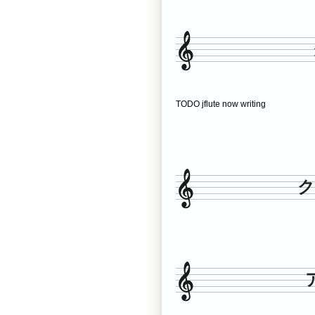
TODO jflute now writing
ク