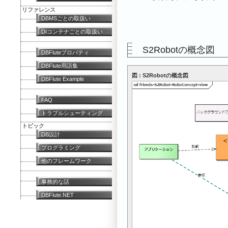
リファレンス
DBMSごとの取扱い
DIコンテナごとの取扱い
S2Robotの概念図
DBFluteプロパティ
DBFlute用語集
図 : S2Robotの概念図
DBFlute Example
FAQ
トラブルシューティング
トピック
DB設計
プログラミング
他のフレームワーク
事務的な話
DBFlute.NET