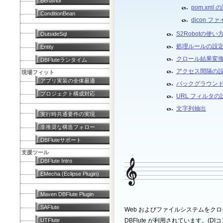
Behavior
pom.xml 
ConditionBean
dicon フ
S2Robotの使い
OutsideSql
処理ルールの設
Entity
クロール結果変
DBFluteランタイム
アクセス間隔の
現場フィット
アプリ実装の全体最適
バックグラウン
プロジェクト構成対応
URL フィルタの
文字列抽出
実行時共通要件の実現
非推奨な構造フォロー
DBFluteサポート
支援ツール
DBFlute Intro
EMecha (Eclipse Plugin)
Maven DBFlute Plugin
SAFlute
Web およびファイルシステムをクロ
UTFlute
DBFlute が利用されています。(DI