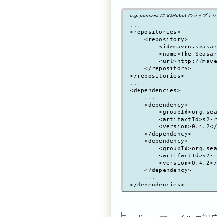
e.g. pom.xml に S2Robot のライブラ
...
<repositories>

    <repository>

        <id>maven.seasar
        <name>The Seasar
        <url>http://mave
    </repository>

...
<dependencies>

...
    <dependency>

        <groupId>org.sea
        <artifactId>s2-r
        <version>0.4.2</
    </dependency>

    <dependency>

        <groupId>org.sea
        <artifactId>s2-r
        <version>0.4.2</
    </dependency>

...