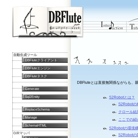
自動生成ツール
DBFluteクライアント
DBFluteエンジン
DBFluteタスク
DBFluteとは直接無関係ながらも
Generate
Sql2Entity
S2Robotとは？
S2Robot
ReplaceSchema
クロール結
Manage
ここでの紹
SchemaHTML
S2Robotの環境
O/Rマッパ
S2Robotの