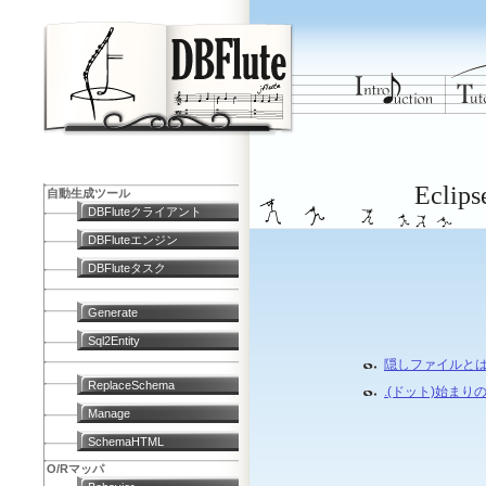
Ecl
自動生成ツール
DBFluteクライアント
DBFluteエンジン
DBFluteタスク
Generate
Sql2Entity
隠しファイルと
ReplaceSchema
.(ドット)始ま
Manage
SchemaHTML
O/Rマッパ