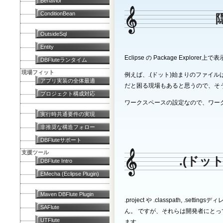
Behavior
ConditionBean
OutsideSql
Entity
Eclipse の Package Explo
DBFluteランタイム
現場フィット
例えば、.(ドット)始まりのファイ
アプリ実装の全体最適
だと困る現場もあると思うので、そ
プロジェクト構成対応
ワークスペースの設定なので、ワー
実行時共通要件の実現
非推奨な構造フォロー
DBFluteサポート
支援ツール
.(ドッ
DBFlute Intro
EMecha (Eclipse Plugin)
Maven DBFlute Plugin
.project や .classpath, .s
SAFlute
ん。 ですが、それらは開発者にと
UTFlute
ます。