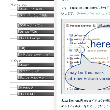
リファレンス
まず、Package Explorerの右
DBMSごとの取扱い
択します。
(Eclipseのバージョンに
DIコンテナごとの取扱い
DBFluteプロパティ
DBFlute用語集
DBFlute Example
FAQ
トラブルシューティング
トピック
DB設計
プログラミング
他のフレームワーク
事務的な話
DBFlute.NET
Java Element Filtersダイ
める (フィルターを止める) という