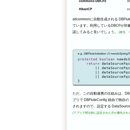
commons-DBCP2
o
HikariCP
c
allcommonに自動生成される DBFluteIni
ています。利用しているDBCPが
認してみると良いでしょう。
(相当、
e.g. DBFluteInitializer の needsSprin
protected boolean
 needsS
return
 dataSourceFqc
        || dataSourceFqc
        || dataSourceFqc
        || dataSourceFqc
ただ、この自動連携の仕組みは、DBFlut
プリで DBFluteConfig 経由で独
されますので、設定する DataSou
(アプリで明示的に設定された方が優先される