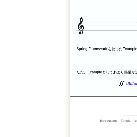
Spring Framework を使ったExamp
ただ、Exampleとしてあまり整
dbfl
Introduction
Tutorial
fo