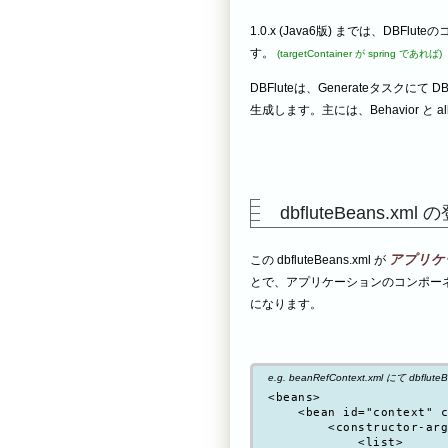
1.0.x (Java6版) までは、DB
す。
(targetContainer が spring であれば)
DBFluteは、Generateタスクに
生成します。主には、Behavior と 
dbfluteBeans.xml 
アプリケ
この dbfluteBeans.xml が
とで、アプリケーションのコンポーネント
になります。
e.g. beanRefContext.xml にて dbflut
<beans>

    <bean id="context" c
        <constructor-arg
            <list>
