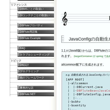
リファレンス
DBMSごとの取扱い
DIコンテナごとの取扱い
DBFluteプロパティ
DBFlute用語集
JavaConfigの自動生
DBFlute Example
FAQ
1.1.x (Java8版) からは、DBF
トラブルシューティング
れます。
(targetContainer が spring で
トピック
allcommon配下に生成されます。
DB設計
プログラミング
e.g. 自動生成される JavaConfig のパッケ
他のフレームワーク
[APP ROOT]

 |-allcommon

 |  |-DBCurrent.java

事務的な話
 |  |-
DBFluteBeansJavaCo
DBFlute.NET
 |  |-DBFluteConfig.java

 |  |-
...
 |-bsbhv

 |-bsentity

 |-
...