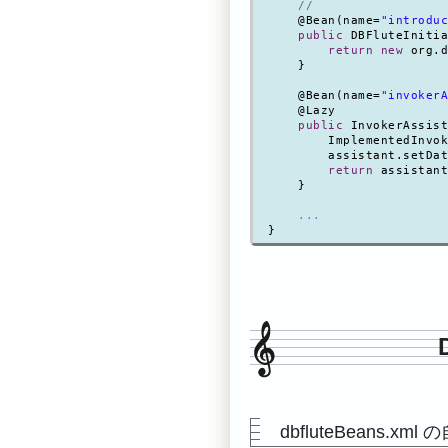
    //                  
    @Bean(name=
"introduc
public
 DBFluteInitia
return new
 org.d
    }

    @Bean(name=
"invokerA
    @Lazy

public
 InvokerAssist
        ImplementedInvok
        assistant.setDat
return
 assistant
    }

...
dbfluteBeans.xm