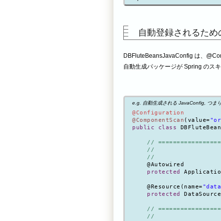
自動登録されるため
DBFluteBeansJavaConfig は、@
自動生成パッケージが Spring 
e.g. 自動生成される JavaConfig, つまり D
@Configuration
@ComponentScan
(value=
"or
public class
 DBFluteBean
// =================
    //                  
    //                  
    @Autowired

protected
 Applicatio
    @Resource(name=
"data
protected
 DataSource
// =================
    //                  