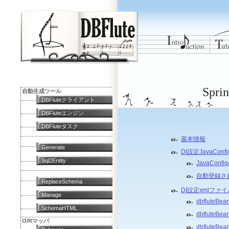
Spr
自動生成ツール
DBFluteクライアント
DBFluteエンジン
DBFluteタスク
基本情報
Generate
DI設定JavaConfi
Sql2Entity
JavaCon
自動登録さ
ReplaceSchema
DI設定xmlファイ
Manage
dbfluteB
SchemaHTML
dbfluteBe
O/Rマッパ
dbflute