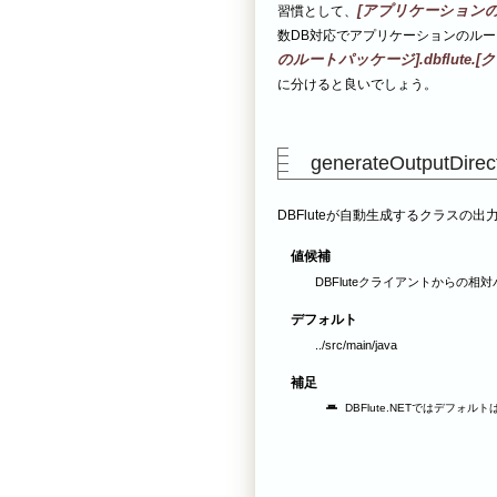
[アプリケーションのル
習慣として、
数DB対応でアプリケーションのル
のルートパッケージ].dbflute
に分けると良いでしょう。
generateOutputDirec
DBFluteが自動生成するクラスの
値候補
DBFluteクライアントからの相対
デフォルト
../src/main/java
補足
DBFlute.NETではデフォルトは ".