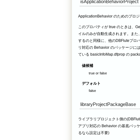
isApplicationBehaviorProject
ApplicationBehavior の
このプロパティが true のときは、Ge
イルのみが自動生成されます。また
するのと同様に、他のDBFlute
リ対応の Behavior のパッケージには、この
ている basicInfoMap.dfprop の 
値候補
true or false
デフォルト
false
libraryProjectPackageBase
ライブラリプロジェクト側の(DBFlut
アプリ対応の Behavior の基
るなら設定は不要)