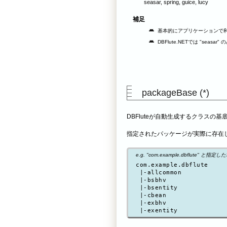
seasar, spring, guice, lucy
補足
基本的にアプリケーションで利
DBFlute.NETでは "seasar"
packageBase (*)
DBFluteが自動生成するクラスの
指定されたパッケージが実際に存在
e.g. "com.example.dbflute" と指定
com.example.dbflute

 |-allcommon

 |-bsbhv

 |-bsentity

 |-cbean

 |-exbhv
