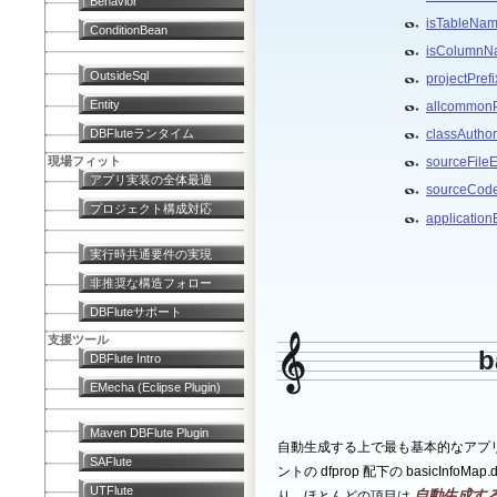
Behavior
isTableNa
ConditionBean
isColumn
OutsideSql
projectPrefi
Entity
allcommonP
DBFluteランタイム
classAuthor
現場フィット
sourceFile
アプリ実装の全体最適
sourceCod
プロジェクト構成対応
applicatio
実行時共通要件の実現
非推奨な構造フォロー
DBFluteサポート
支援ツール
b
DBFlute Intro
EMecha (Eclipse Plugin)
Maven DBFlute Plugin
自動生成する上で最も基本的なアプリケ
SAFlute
ントの dfprop 配下の basicIn
UTFlute
自動生成す
り、ほとんどの項目は