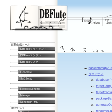
自動生成ツール
DBFluteクライアント
DBFluteエンジン
DBFluteタスク
basicInfoMap
Generate
プロパティ
Sql2Entity
database (*
targetLangu
ReplaceSchema
targetContai
Manage
packageBas
SchemaHTML
generateOu
O/Rマッパ
resourceOut