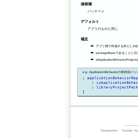
値候補
パッケージ
デフォルト
アプリのものと同じ
補足
アプリ側で作成する外だしSQ
packageBaseであることに注
isApplicationBehavior
e.g. ApplicationBehaviorの有効化(
; 
applicationBehaviorMap
    ; 
isApplicationBehav
    ; 
libraryProjectPack
Introduction
Tutorial
fo