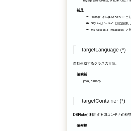
mysql, postgresql, oracle, db2, m
補足
"mssql" はSQLServerのこ
SQLiteは "sqlite" と指定
MS Accessは "msaccess
targetLanguage (*)
自動生成するクラスの言語。
値候補
java, csharp
targetContainer (*)
DBFluteが利用するDIコンテナの種
値候補