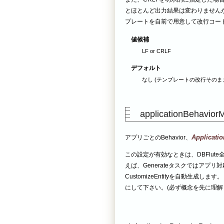
とほとんど出力結果は変わりませんが
プレートを自前で用意して改行コード
値候補
LF or CRLF
デフォルト
なし (テンプレートの改行そのまま
applicationBehavior
Applicati
アプリごとのBehavior、
この設定が有効なときは、DBFlu
えば、Generateタスクではアプリ対応
CustomizeEntityを自動生
にして下さい。(必ず概念を先に理解