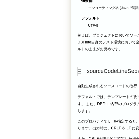
値候補
エンコーディング名 (Javaで認
デフォルト
UTF-8
例えば、プロジェクトにおいてソースフ
DBFlute自身のテスト環境におい
ルトのままがお奨めです。
sourceCodeLineSep
自動生成されるソースコードの改行コード。
デフォルトでは、テンプレートの改行
す。 また、DBFlute内部のプログ
します。
このプロパティで LF を指定すると
ります。出力時に、CRLF を LF 
また、CRLFを明示的に指定した場