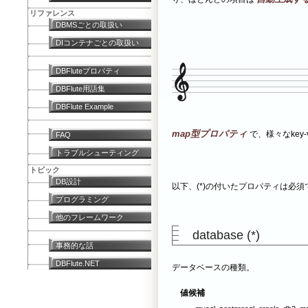
リファレンス
DBMSごとの取扱い
DIコンテナごとの取扱い
DBFluteプロパティ
DBFlute用語集
DBFlute Example
map型プロパティ
で、様々なkey
FAQ
トラブルシューティング
トピック
DB設計
以下、(*)の付いたプロパティは必須
プログラミング
他のフレームワーク
database (*)
事務的な話
DBFlute.NET
データベースの種類。
値候補