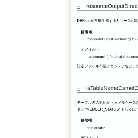
resourceOutputDirec
DBFluteが自動生成するリソース(
値候補
"generateOutputDirector
デフォルト
../resources (../src/main/resourc
設定ファイル不要DIコンテナなど
isTableNameCamel
テーブル名の規約がキャメルケースか否か。
名が "MEMBER_STATUS" もしくは "me
値候補
true or false