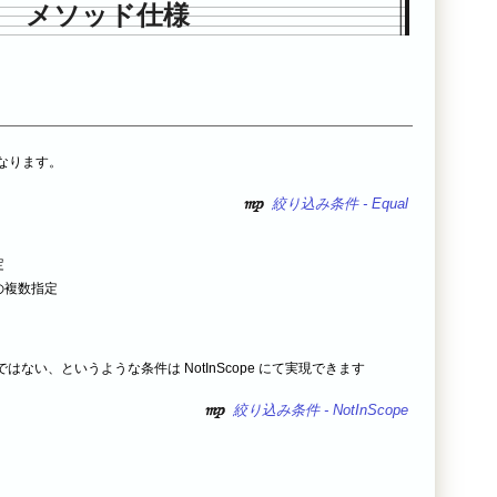
メソッド仕様
となります。
絞り込み条件 - Equal
定
の複数指定
ux ではない、というような条件は NotInScope にて実現できます
絞り込み条件 - NotInScope