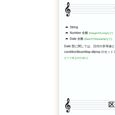
String
Number 全般
(IntegerやLongなど)
Date 全般
(DateやTimestampなど)
Date 型に関しては、日付の非等
conditionBeanMap.dfpr
ピード向上のために)
区