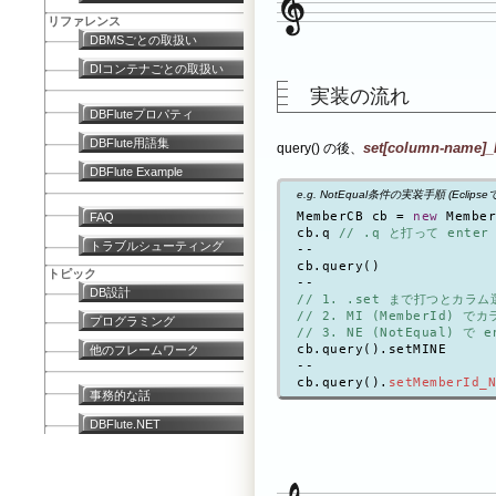
リファレンス
DBMSごとの取扱い
DIコンテナごとの取扱い
実装の流れ
DBFluteプロパティ
DBFlute用語集
set[column-name]_
query() の後、
DBFlute Example
e.g. NotEqual条件の実装手順 (Eclips
MemberCB cb = 
new
 Member
FAQ
cb.q 
// .q と打って enter
トラブルシューティング
--

cb.query()

トピック
DB設計
// 1. .set まで打つとカラム
// 2. MI (MemberId) で
プログラミング
// 3. NE (NotEqual) で e
cb.query().setMINE

他のフレームワーク
--

cb.query().
setMemberId_N
事務的な話
DBFlute.NET