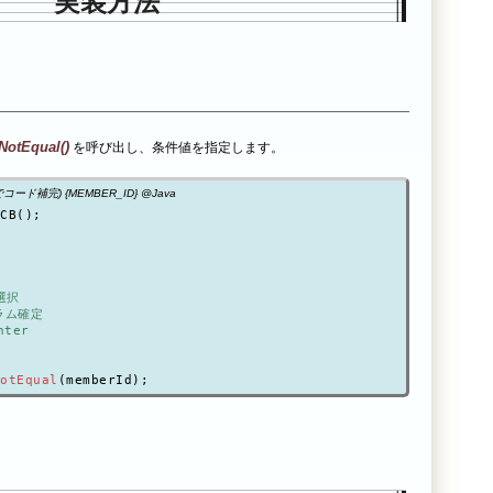
実装方法
NotEqual()
を呼び出し、条件値を指定します。
eでコード補完) {MEMBER_ID} @Java
CB();

選択
カラム確定
nter
otEqual