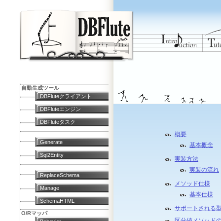
自動生成ツール
DBFluteクライアント
DBFluteエンジン
DBFluteタスク
概要
Generate
基本概念
Sql2Entity
実装方法
実装の流れ
ReplaceSchema
メソッド仕様
Manage
基本仕様
SchemaHTML
サポートされる
O/Rマッパ
区分値メソッド