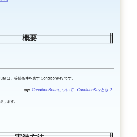
概要
al は、等値条件を表す ConditionKey です。
ConditionBeanについて - ConditionKeyとは？
現します。