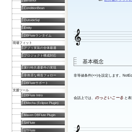
Behavior
ConditionBean
OutsideSql
Entity
DBFluteランタイム
現場フィット
アプリ実装の全体最適
プロジェクト構成対応
基本概念
実行時共通要件の実現
非推奨な構造フォロー
非等値条件(<>)を設定します。NotEqu
DBFluteサポート
支援ツール
DBFlute Intro
のっといこーる
会話上では、
と表
EMecha (Eclipse Plugin)
Maven DBFlute Plugin
SAFlute
UTFlute