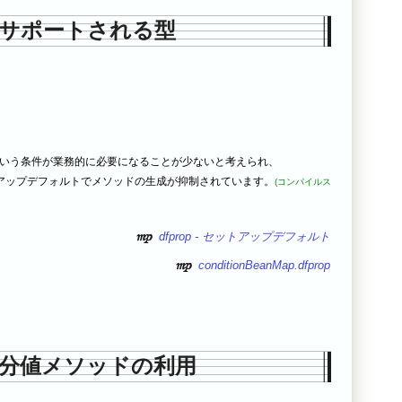
サポートされる型
値という条件が業務的に必要になることが少ないと考えられ、
op のセットアップデフォルトでメソッドの生成が抑制されています。
(コンパイルス
dfprop - セットアップデフォルト
conditionBeanMap.dfprop
分値メソッドの利用