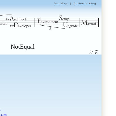
SiteMap
|
Author's Blog
NotEqual
型
の利用