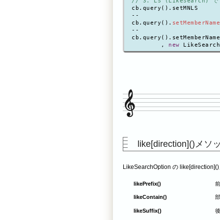
// 3. LS (LikeSearch) で
cb.query().setMNLS

--

cb.query().
setMemberName
--

cb.query().setMemberName
        , 
new
 LikeSearch
like[direction]()メ
LikeSearchOption の like[d
likePrefix()
likeContain()
likeSuffix()