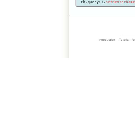
cb.query().
setMemberName
Introduction
Tutorial
fo