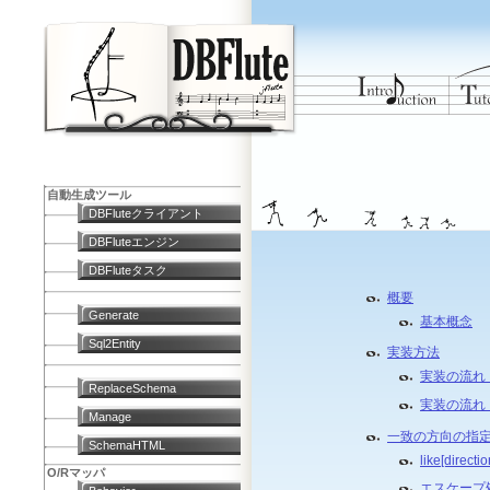
自動生成ツール
DBFluteクライアント
DBFluteエンジン
DBFluteタスク
概要
Generate
基本概念
Sql2Entity
実装方法
実装の流れ
ReplaceSchema
実装の流れ
Manage
一致の方向の指
SchemaHTML
like[direc
O/Rマッパ
エスケープ