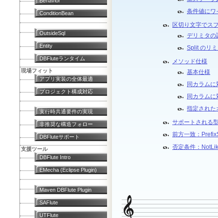
Behavior
条件値にワ
ConditionBean
区切り文字でス
OutsideSql
デリミタの
Entity
Split の
DBFluteランタイム
メソッド仕様
現場フィット
基本仕様
アプリ実装の全体最適
同カラムに
プロジェクト構成対応
同カラムに
指定された
実行時共通要件の実現
サポートされる
非推奨な構造フォロー
前方一致：PrefixS
DBFluteサポート
否定条件：NotLike
支援ツール
DBFlute Intro
EMecha (Eclipse Plugin)
Maven DBFlute Plugin
SAFlute
UTFlute