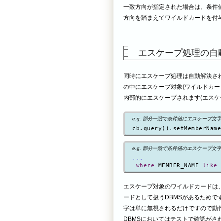
一致方向が指定された場合は、条件
方向を踏まえてワイルドカードを付
エスケープ処理の自
同時にエスケープ処理は自動解決され
の中にエスケープ対象(ワイルドカー
内部的にエスケープされます(エスケー
e.g. 部分一致で条件値にエスケープ文字
cb.query().setMemberName
e.g. 部分一致で条件値のエスケープ文字をエ
...
where
 MEMBER_NAME 
like
エスケープ対象のワイルドカードは、
ードとして扱うDBMSがあるためで
字は単に無視されるだけですので動作
DBMSにおいてはテストで確認がさ