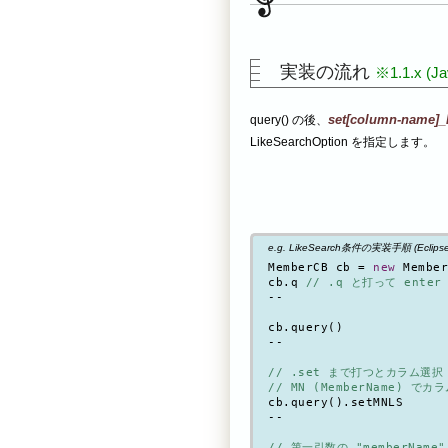
実装の流れ
※1.1.x (J
set[column-name]_
query() の後、
LikeSearchOption を指定します。
e.g. LikeSearch条件の実装手順 (Ecli
MemberCB cb = 
new
 Member
cb.q 
// .q と打って enter
--

cb.query()

--

// .set まで打つとカラム選択
// MN (MemberName) でカラ
cb.query().setMNLS

--

// 第一引数の "memberNam