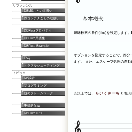
リファレンス
DBMSごとの取扱い
基本概念
DIコンテナごとの取扱い
DBFluteプロパティ
曖昧検索の条件(like)を設定します。Li
DBFlute用語集
DBFlute Example
オプションを指定することで、部分
FAQ
ます。 また、エスケープ処理の自
トラブルシューティング
トピック
DB設計
プログラミング
らいくさーち
他のフレームワーク
会話上では、
と表現
事務的な話
DBFlute.NET