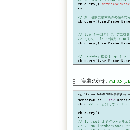
cb.query().
setMemberName
--

// 第一引数に検索条件の値を指定
cb.query().setMemberName
--

// tab を一回押して、第二引数
// そして、_li で補完 (DB
cb.query().setMemberName
--

// Lambda引数名は op (
cb.query().setMemberName
実装の流れ
※1.0.x (J
e.g. LikeSearch条件の実装手順 (Ecli
MemberCB cb = 
new
 Member
cb.q 
// .q と打って enter
--

cb.query()

// 1. .set まで打つとカラム
// 2. MN (MemberName)