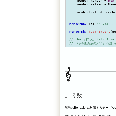
    Member member = 
new
 
    member.setMemberName
...
    memberList.add(membe
}

memberBhv
.baI 
// .baI 
memberBhv
.
batchInsert
(me
// .ba と打つと batchInser
// バッチ更新系のメソッドだけ
引数
該当のBehaviorに対応するテーブル