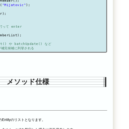
Member();

(
"Mijatovic"
);

r);

と打って enter
mberList);

t() や batchUpdate() など
が補完候補に列挙される
メソッド仕様
のEntityのリストとなります。