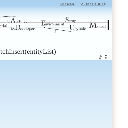
SiteMap
|
Author's Blog
tchInsert(entityList)