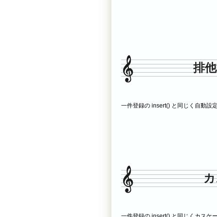
排他
一件登録の insert() と同じく自動
カ
一件登録の insert() と同じくカ