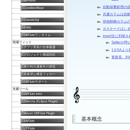
Behavior
自動採番処理の
ConditionBean
共通カラムは自
OutsideSql
排他制御カラム
Entity
カスケードはし
DBFluteランタイム
insert文に列挙
現場フィット
Setter
アプリ実装の全体最適
1.0.5A
プロジェクト構成対応
更新系、列
実行時共通要件の実現
非推奨な構造フォロー
DBFluteサポート
支援ツール
DBFlute Intro
EMecha (Eclipse Plugin)
Maven DBFlute Plugin
基本概念
SAFlute
UTFlute