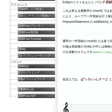
バッチ登録
Entityのリストをもとに
リファレンス
DBMSごとの取扱い
これは単なる複数件の insert()
DIコンテナごとの取扱い
により、ループで一件登録を行う場
PreparedStatement の addBatch(
DBFluteプロパティ
DBFlute用語集
DBFlute Example
通常の一件登録の insert() とは
の値は登録後の Entity の中には格
FAQ
小公倍数のカラムです
(@since 1.0.5A)
トラブルシューティング
トピック
DB設計
プログラミング
ばっちいんさーと
他のフレームワーク
会話上では、
と
事務的な話
DBFlute.NET