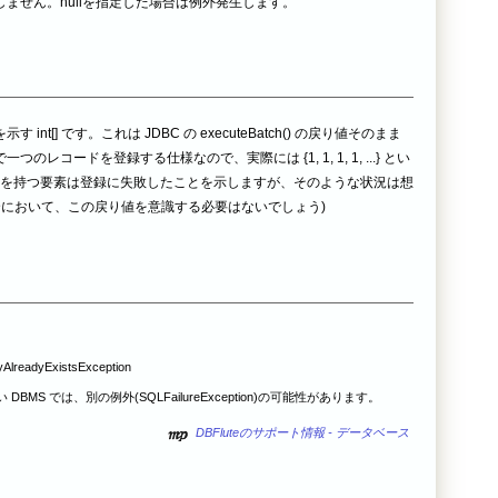
ません。nullを指定した場合は例外発生します。
t[] です。これは JDBC の executeBatch() の戻り値そのまま
一つのレコードを登録する仕様なので、実際には {1, 1, 1, 1, ...} とい
" を持つ要素は登録に失敗したことを示しますが、そのような状況は想
合において、この戻り値を意識する必要はないでしょう)
tyAlreadyExistsException
DBMS では、別の例外(SQLFailureException)の可能性があります。
DBFluteのサポート情報 - データベース