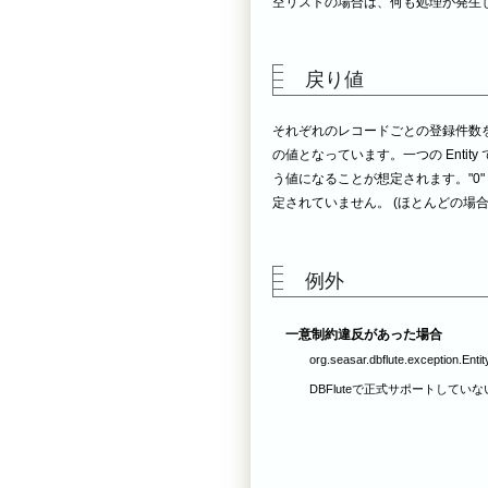
空リストの場合は、何も処理が発生し
戻り値
それぞれのレコードごとの登録件数を示す in
の値となっています。一つの Entity で
う値になることが想定されます。"0
定されていません。 (ほとんどの場
例外
一意制約違反があった場合
org.seasar.dbflute.exception.Enti
DBFluteで正式サポートしていない 