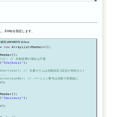
、Entityを指定します。
ド補完) {MEMBER} @Java
= 
new
 ArrayList<Member>();

Member();

(1);
// 自動採番の場合は不要
(
"Stojkovic"
);

User(user);
// 共通カラムは自動設定(設定が有効なら)
...
o(versionNo);
// バージョン番号は自動で初期値に
r);

Member();

(
"Savicevic"
);

r);
