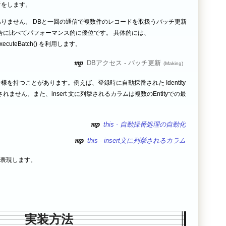
をします。
 ではありません。 DBと一回の通信で複数件のレコードを取扱うバッチ更新
合に比べてパフォーマンス的に優位です。 具体的には、
), executeBatch() を利用します。
DBアクセス - バッチ更新
違う仕様を持つことがあります。例えば、登録時に自動採番された Identity
納されません。また、insert 文に列挙されるカラムは複数のEntityでの最
。
this - 自動採番処理の自動化
this - insert文に列挙されるカラム
表現します。
実装方法