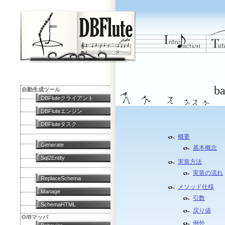
ba
自動生成ツール
DBFluteクライアント
DBFluteエンジン
DBFluteタスク
概要
Generate
基本概念
Sql2Entity
実装方法
実装の流れ
ReplaceSchema
メソッド仕様
Manage
引数
SchemaHTML
戻り値
O/Rマッパ
例外