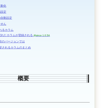
自動化
動設定
の自動設定
ません
されるカラム
が呼ばれたカラムが登録される
@since 1.0.5A
より前のバージョンでは
挙されるカラムのまとめ
概要