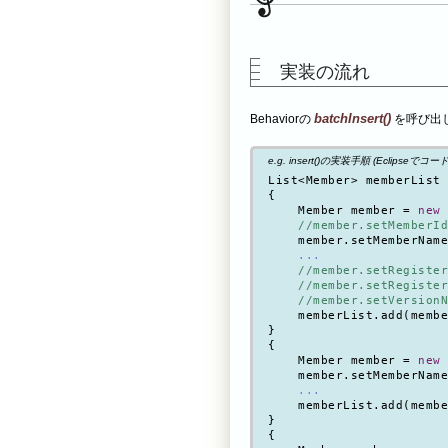
実装の流れ
batchInsert()
Behaviorの
を呼び出し
e.g. insert()の実装手順 (Eclipseでコー
List<Member> memberList 
{

    Member member = 
new
 
//member.setMemberId
    member.setMemberName
...
//member.setRegister
//member.setRegister
//member.setVersionN
    memberList.add(membe
}

{

    Member member = 
new
 
    member.setMemberName
...
    memberList.add(membe
}

{
