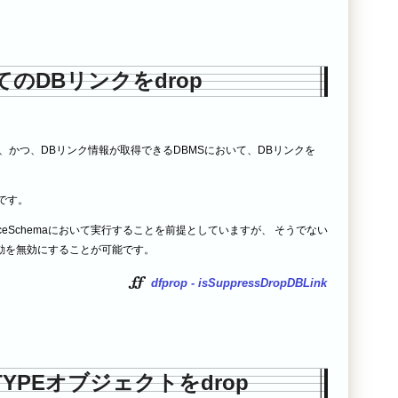
てのDBリンクをdrop
S、かつ、DBリンク情報が取得できるDBMSにおいて、DBリンクを
 です。
aceSchemaにおいて実行することを前提としていますが、 そうでない
動を無効にすることが可能です。
dfprop - isSuppressDropDBLink
YPEオブジェクトをdrop