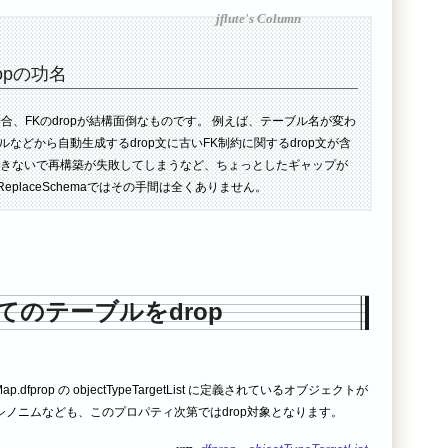
opの功名
合、FKのdropが結構面倒なものです。 例えば、テーブル名が変わ
などから自動生成するdrop文に古いFK制約に関するdrop文が含
pできないで再構築が失敗してしまうなど、ちょっとしたギャップが
placeSchemaではその手間は全くありません。
てのテーブルをdrop
p.dfprop の objectTypeTargetList に定義されているオブジェクトが
ノニムなども、このプロパティ次第ではdrop対象となります。