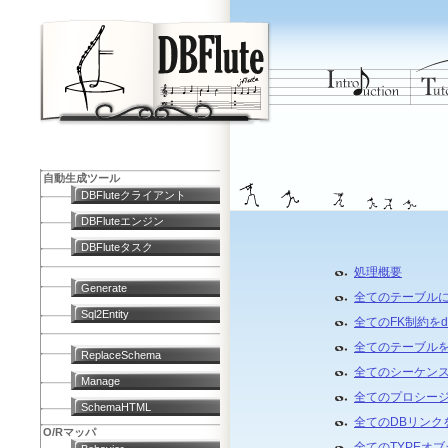
自動生成ツール
DBFluteクライアント
DBFluteエンジン
DBFluteタスク
処理概要
Generate
全てのテーブルにtr
Sql2Entity
全てのFK制約をdr
全てのテーブルをd
ReplaceSchema
全てのシーケンスを
Manage
全てのプロシージャ
SchemaHTML
全てのDBリンクを
O/Rマッパ
全てのTYPEオブ