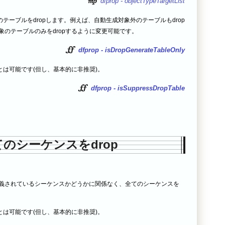
dfprop - objectTypeTargetList
テーブルをdropします。例えば、自動生成対象外のテーブルもdrop
象のテーブルのみをdropするように変更可能です。
dfprop - isDropGenerateTableOnly
は可能です(但し、基本的に非推奨)。
dfprop - isSuppressDropTable
てのシーケンスをdrop
.dfprop に定義されているシーケンスかどうかに関係なく、全てのシーケンスを
は可能です(但し、基本的に非推奨)。