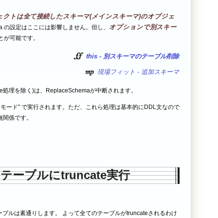
ジェクトは全て接続したスキーマ(メインスキーマ)のオブジェ
オプションで別スキー
chema の設定はここには影響しません。但し、
とが可能です。
this - 別スキーマのテーブル削除
現場フィット - 追加スキーマ
e処理を除く)は、ReplaceSchemaが中断されます。
トモード" で実行されます。ただ、これら処理は基本的にDDL文なので
無関係です。
テーブルにtruncate実行
テーブルは素通りします。 よって全てのテーブルがtruncateされるわけ