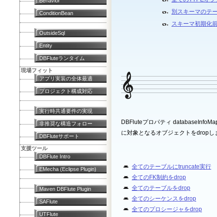
Behavior
別スキーマのテ
ConditionBean
スキーマ初期化前
OutsideSql
Entity
DBFluteランタイム
現場フィット
アプリ実装の全体最適
プロジェクト構成対応
実行時共通要件の実現
DBFluteプロパティ databaseI
非推奨な構造フォロー
に対象となるオブジェクトをdropし
DBFluteサポート
支援ツール
DBFlute Intro
全てのテーブルにtruncate実行
EMecha (Eclipse Plugin)
全てのFK制約をdrop
全てのテーブルをdrop
Maven DBFlute Plugin
全てのシーケンスをdrop
SAFlute
全てのプロシージャをdrop
UTFlute