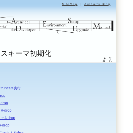
SiteMap
|
Author's Blog
スキーマ初期化
uncate実行
op
rop
drop
をdrop
drop
ジェクトをdrop