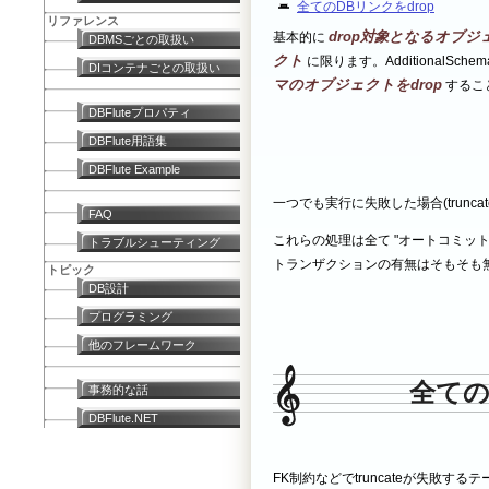
全てのDBリンクをdrop
リファレンス
drop対象となるオブ
基本的に
DBMSごとの取扱い
クト
に限ります。AdditionalS
DIコンテナごとの取扱い
マのオブジェクトをdrop
するこ
DBFluteプロパティ
DBFlute用語集
DBFlute Example
一つでも実行に失敗した場合(truncat
FAQ
これらの処理は全て "オートコミッ
トラブルシューティング
トランザクションの有無はそもそも
トピック
DB設計
プログラミング
他のフレームワーク
全ての
事務的な話
DBFlute.NET
FK制約などでtruncateが失敗する