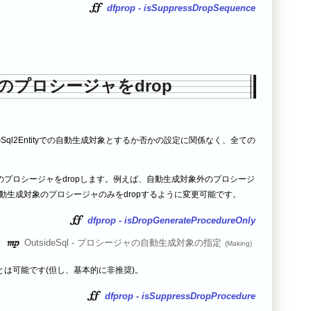
dfprop - isSuppressDropSequence
のプロシージャをdrop
dfprop でのSql2Entityでの自動生成対象とするか否かの設定に関係なく、全ての
プロシージャをdropします。例えば、自動生成対象外のプロシージ
自動生成対象のプロシージャのみをdropするように変更可能です。
dfprop - isDropGenerateProcedureOnly
OutsideSql - プロシージャの自動生成対象の指定
は可能です(但し、基本的に非推奨)。
dfprop - isSuppressDropProcedure