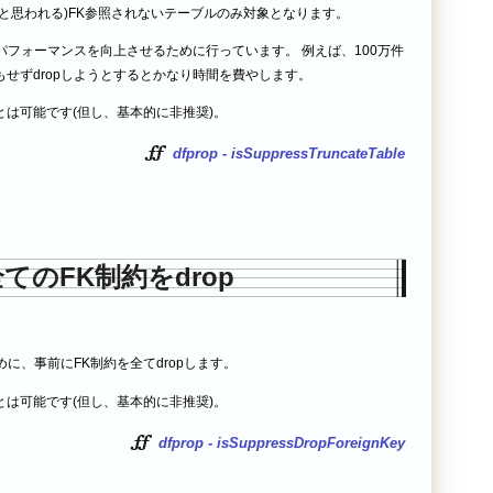
と思われる)FK参照されないテーブルのみ対象となります。
le のパフォーマンスを向上させるために行っています。 例えば、100万件
せずdropしようとするとかなり時間を費やします。
は可能です(但し、基本的に非推奨)。
dfprop - isSuppressTruncateTable
てのFK制約をdrop
めに、事前にFK制約を全てdropします。
は可能です(但し、基本的に非推奨)。
dfprop - isSuppressDropForeignKey