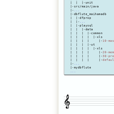
 |  |  |-unit

 |-src/main/java

 |-
...
 |-dbflute_maihamadb

 |  |-dfprop

 |  |-
...
 |  |-playsql

 |  |  |-data

 |  |  |  |-common

 |  |  |  |  |-xls

 |  |  |  |     |-
10-mas
 |  |  |  |-ut

 |  |  |  |  |-xls

 |  |  |  |     |-
20-mem
 |  |  |  |     |-
30-pro
 |  |  |  |     |-
defaul
 |-
...
 |-mydbflute

...