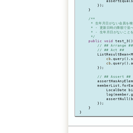
            assertEquals
        });

    }

/**

     * 生年月日がない会員を検
     * - 更新日時の降順で並べ
     * - 生年月日がないこと
     */
public void
 test_3()
// ## Arrange ##
// ## Act ##
        ListResultBean<M
cb
.query().s
cb
.query().a
        });

// ## Assert ##
        assertHasAnyElem
        memberList.forEa
            LocalDate bi
            log(member.g
            assertNull(b
        });

    }
