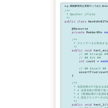
e.g. 模範解答的な実装やってみた @Jav
/**

 * @author jflute

 */
public class
 HandsOn02Te
    @Resource

private
 MemberBhv 
me
/**

     * テストデータが存在する
     */
public void
 test_exi
// ## Arrange ##
// ## Act ##
int
 count = 
memb
// ## Assert ##
        assertTrue(count
    }

/**

     * 会員名称がSで始まる
     * o 会員名称の昇順で並
     * o (検索結果の)会
     * o 該当テストデータ
     */
public void
 test_1()