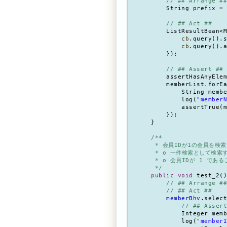
// ## Arrange ##
        String prefix = 
// ## Act ##
        ListResultBean<M
cb
.query().s
cb
.query().a
        });

// ## Assert ##
        assertHasAnyElem
        memberList.forEa
            String membe
            log(
"memberN
            assertTrue(m
        });

    }

/**

     * 会員IDが1の会員を検索

     * o 一件検索として検索す
     * o 会員IDが 1 であ
     */
public void
 test_2()
// ## Arrange ##
// ## Act ##
memberBhv
.select
// ## Assert
            Integer memb
            log(
"memberI