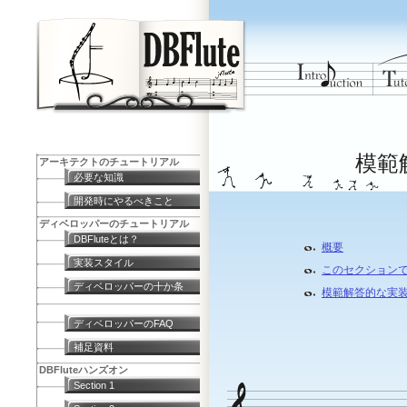
模範
アーキテクトのチュートリアル
必要な知識
開発時にやるべきこと
ディベロッパーのチュートリアル
DBFluteとは？
概要
実装スタイル
このセクション
ディベロッパーの十か条
模範解答的な実
ディベロッパーのFAQ
補足資料
DBFluteハンズオン
Section 1