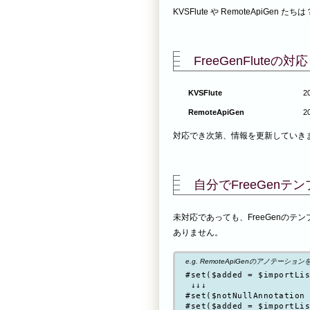
KVSFlute や RemoteApiGen たちは
FreeGenFluteの
KVSFlute
2
RemoteApiGen
2
対応でき次第、情報を更新していき
自分でFreeGen
未対応であっても、FreeGenの
ありません。
e.g. RemoteApiGenのアノテーションをj
#set($added = $importLis
 ↓↓↓

#set($notNullAnnotation 
#set($added = $importLis