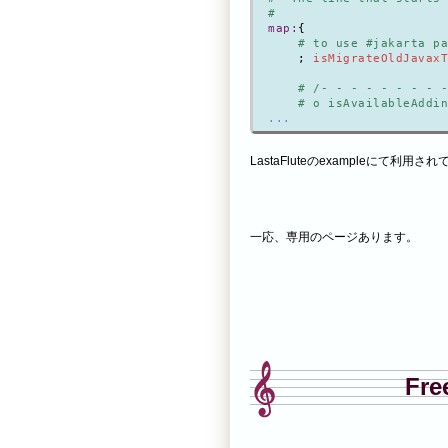
#
map:
{

# to use #jakarta pa
    ; 
isMigrateOldJavaxT
# /- - - - - - - - -
    # o isAvailableAddin
...
LastaFluteのexampleにて利
一応、専用のページあります。
Fr