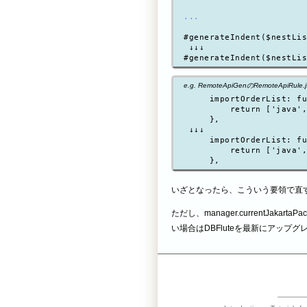
...
#generateIndent($nestLis
 ↓↓↓

#generateIndent($nestLis
e.g. RemoteApiGenのRemoteApiRule
     importOrderList: fu
         return ['java',
     },

 ↓↓↓

     importOrderList: fu
         return ['java',
いざとなったら、こういう要領で直
ただし、manager.currentJakar
い場合はDBFluteを最新にアップ