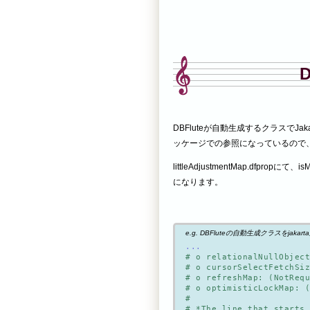
D
DBFluteが自動生成するクラスでJa
ッケージでの参照になっているので、J
littleAdjustmentMap.dfpropにて
になります。
e.g. DBFluteの自動生成クラスをjakarta対応
...
# o relationalNullObject
# o cursorSelectFetchSiz
# o refreshMap: (NotRequ
# o optimisticLockMap: (
#

# *The line that starts 