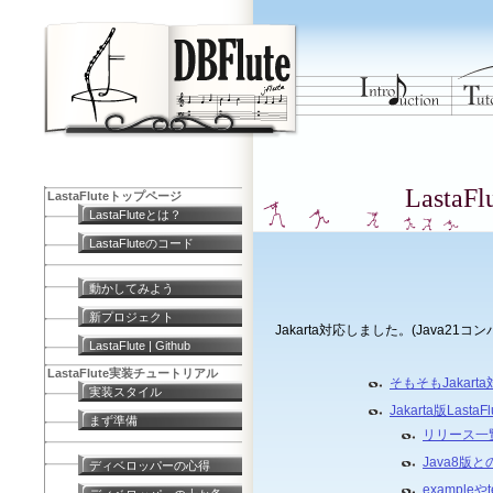
LastaF
LastaFluteトップページ
LastaFluteとは？
LastaFluteのコード
動かしてみよう
新プロジェクト
Jakarta対応しました。(Java21コンパ
LastaFlute | Github
LastaFlute実装チュートリアル
そもそもJakart
実装スタイル
Jakarta版LastaFl
まず準備
リリース一
Java8版
ディベロッパーの心得
exampleやt