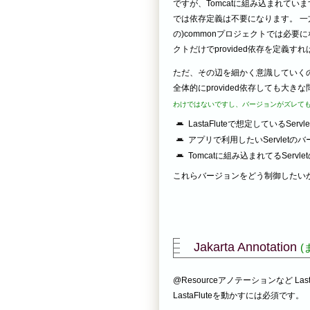
ですが、Tomcatに組み込まれています
では依存定義は不要になります。 一方
の)commonプロジェクトでは必要に
クトだけでprovided依存を定義すれ
ただ、その辺を細かく意識していくの
全体的にprovided依存しても大
わけではないですし、バージョンがズレても
LastaFluteで想定しているSer
アプリで利用したいServletの
Tomcatに組み込まれてるServl
これらバージョンをどう制御したい
Jakarta Annotation
(
@Resourceアノテーションなど 
LastaFluteを動かすには必須です。