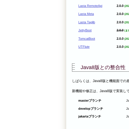
Lasta RemoteApi
2.0.0
(20
Lasta Meta
2.0.0
(20
Lasta Taglib
2.0.0
(20
JettyBoot
2.0.0
(ま
TomcatBoot
2.0.0
(20
UTFlute
2.0.0
(20
Java8版との整合性
しばらくは、Java8版と機能面で
新機能や修正は、Java8版で実装して
masterブランチ
J
developブランチ
J
jakartaブランチ
J