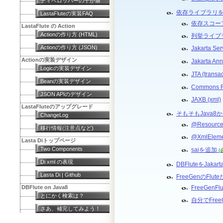
ディベロッパーの十か条
依存ライブラリをJa
LastaFluteの実装FAQ
依存スコー
LastaFlute の Action
Actionの作り方 (HTML)
列挙ライブラ
Actionの作り方 (JSON)
Jakarta Ser
Actionの実装デザイン
Jakarta Ann
Logicの実装デザイン
JTA (transa
Beanの実装デザイン
Commons F
JSON APIのデザイン
JAXB (xml)
LastaFluteのアップグレード
そもそもJava8か
ChangeLog
@Resour
移行情報(注意点など)
@XmlEle
Lasta Diトップページ
Two Components
saiを追加
(
Di xml の表現
DBFluteをJakar
Lasta Di | Github
FreeGenのFlu
DBFlute on Java8
FreeGen
とにかく検索は？
自分でFre
さあ、補完してみよう！