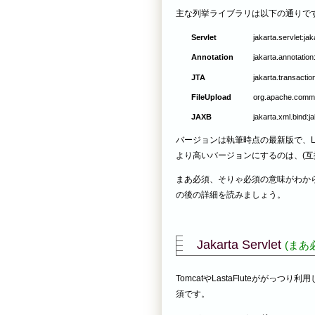
主な列挙ライブラリは以下の通りで
Servlet
jakarta.servlet:ja
Annotation
jakarta.annotation
JTA
jakarta.transactio
FileUpload
org.apache.commo
JAXB
jakarta.xml.bind:j
バージョンは執筆時点の最新版で、La
より高いバージョンにするのは、(互
まあ必須、そりゃ必須の意味がわか
の後の詳細を読みましょう。
Jakarta Servlet
(まあ
TomcatやLastaFluteががっつ
須です。